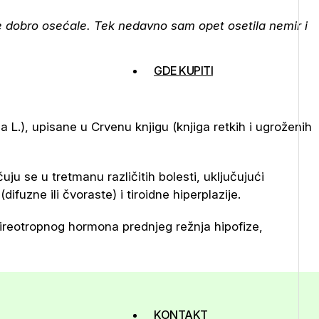
 dobro osećale. Tek nedavno sam opet osetila nemir i
GDE KUPITI
ba L.), upisane u Crvenu knjigu (knjiga retkih i ugroženih
u se u tretmanu različitih bolesti, uklju­čuju­ći
ifuzne ili čvoraste) i tiroidne hiperplazije.
 tireotropnog hormona prednjeg režnja hipofize,
KONTAKT