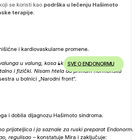
oji se koristi kao
podrška u lečenju Hašimoto
ske terapije
.
a mišićne i kardiovaskularne promene.
alunga u valung, kosa i koža su mi se istanjile,
SVE O ENDONORMU
entalno i fizički. Nisam htela da primam hormonsku
sestra u bolnici „Narodni front“.
loga i dobila dijagnozu Hašimoto sindroma.
 prijateljica i ja saznale za ruski preparat Endonorm.
ao, regulisao
– konstatuje Mira i zaključuje: