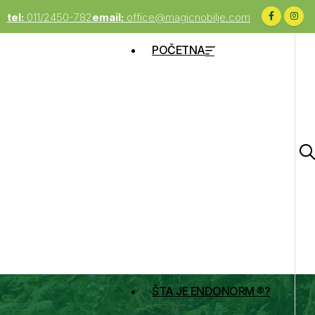
tel:
011/2450-782
email:
office@magicnobilje.com
POČETNA
ŠTA JE ENDONORM ®?