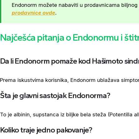
Endonorm možete nabaviti u prodavnicama biljnog c
prodavnice ovde
.
Najčešća pitanja o Endonormu i štitn
Da li Endonorm pomaže kod Hašimoto sin
Prema iskustvima korisnika, Endonorm ublažava simpto
Šta je glavni sastojak Endonorma?
To je albinin, supstanca iz biljke bela steža (Potentilla al
Koliko traje jedno pakovanje?