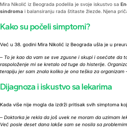
Mira Nikolić iz Beograda podelila je svoje iskustvo sa
En
sindroma
i balansiranju rada štitaste žlezde. Njena pr
Kako su počeli simptomi?
Već u 38. godini Mira Nikolić iz Beograda ušla je u preur
–
To je kao da vam se sve zgusne i skupi i osećate da to
raspoloženje mi se kretalo od tuge do histerije. Organiza
terapiju jer sam znala koliko je ona teška za organizam
–
Dijagnoza i iskustvo sa lekarima
Kada više nije mogla da izdrži pritisak svih simptoma ko
–
Doktorka je rekla da još uvek ne moram da uzimam lekov
Već posle deset dana lakše sam se nosila sa problemima, a 