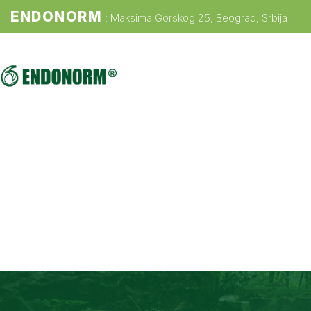
ENDONORM
: Maksima Gorskog 25, Beograd, Srbija