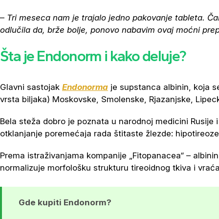
–
Tri meseca nam je trajalo jedno pakovanje tableta. Č
odlučila da, brže bolje, ponovo nabavim ovaj moćni prep
Šta je Endonorm i kako deluje?
Glavni sastojak
Endonorma
je supstanca albinin, koja se
vrsta biljaka) Moskovske, Smolenske, Rjazanjske, Lipecke
Bela steža dobro je poznata u narodnoj medicini Rusije i u
otklanjanje poremećaja rada štitaste žlezde: hipotireoze, 
Prema istra­živanjama kompanije „Fitopanacea“ – al­bini
normalizuje mor­fološku strukturu tireoidnog tkiva i vrać
Gde kupiti Endonorm?