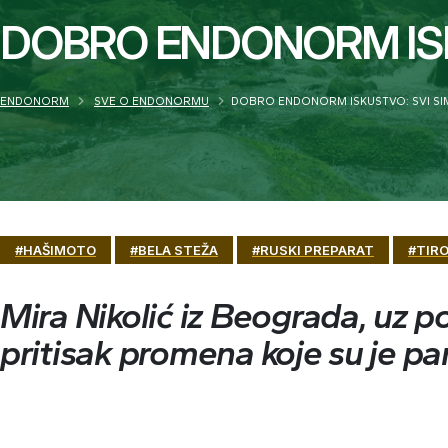
DOBRO ENDONORM ISK
ENDONORM
SVE O ENDONORMU
DOBRO ENDONORM ISKUSTVO: SVI SI
#HAŠIMOTO
#BELA STEŽA
#RUSKI PREPARAT
#TIRO
Mira Nikolić iz Beograda, uz 
pritisak promena koje su je par