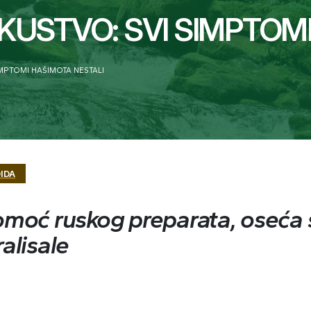
USTVO: SVI SIMPTOMI
MPTOMI HAŠIMOTA NESTALI
IDA
pomoć ruskog preparata, oseća 
alisale