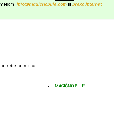
 mejlom:
info@magicnobilje.com
ili
preko internet
upotrebe hormona.
MAGIČNO BILJE