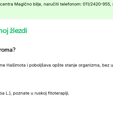
entra Magično bilje, naručiti telefonom: 011/2420-955,
oj žlezdi
droma?
me Hašimota i poboljšava opšte stanje organizma, bez 
ba L.), poznate u ruskoj fitoterapiji.