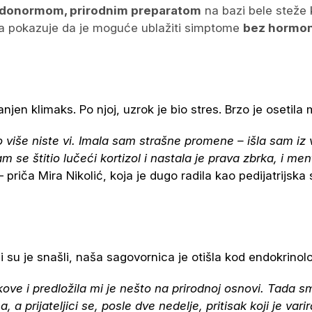
donormom, prirodnim preparatom
na bazi bele steže k
iča pokazuje da je moguće ublažiti simptome
bez hormon
anjen klimaks. Po njoj, uzrok je bio stres. Brzo je osetil
 više niste vi. Imala sam strašne promene – išla sam iz v
m se štitio lučeći kortizol i nastala je prava zbrka, i m
 priča Mira Nikolić, koja je dugo radila kao pedijatrijska 
ji su je snašli, naša sagovornica je otišla kod endokrino
e i predložila mi je nešto na prirodnoj osnovi. Tada smo
prijateljici se, posle dve nedelje, pritisak koji je varir