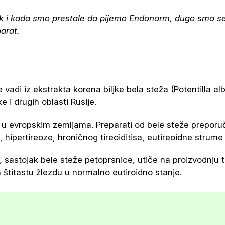
ak i kada smo prestale da pijemo Endonorm, dugo smo se
arat.
 vadi iz ekstrakta korena biljke bela steža (Potentilla al
 i drugih oblasti Rusije.
 evropskim zemljama. Preparati od bele steže pre­po­ru­čuj
hipertireoze, hroničnog tireoiditisa, eutireoidne strume (d
n, sastojak bele steže petoprsnice, utiče na proizvodnju
a štitastu žlezdu u normalno eutiroidno stanje.